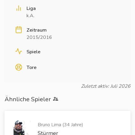
Liga
k.A.
Zeitraum
2015/2016
Spiele
Tore
Zuletzt aktiv: Juli 2026
Ähnliche Spieler
Bruno Lima (34 Jahre)
Stürmer