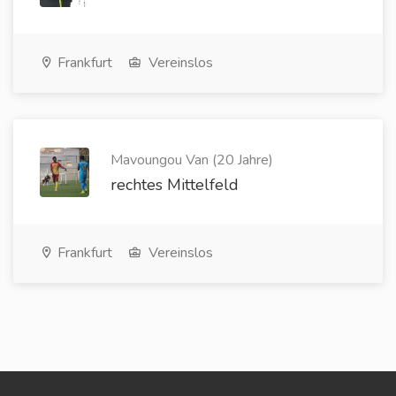
Frankfurt
Vereinslos
Mavoungou Van (20 Jahre)
rechtes Mittelfeld
Frankfurt
Vereinslos