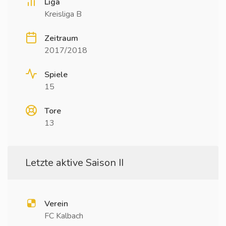
Liga
Kreisliga B
Zeitraum
2017/2018
Spiele
15
Tore
13
Letzte aktive Saison II
Verein
FC Kalbach