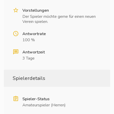
Vorstellungen
Der Spieler möchte gerne für einen neuen
Verein spielen.
Antwortrate
100 %
Antwortzeit
3 Tage
Spielerdetails
Spieler-Status
Amateurspieler (Herren)