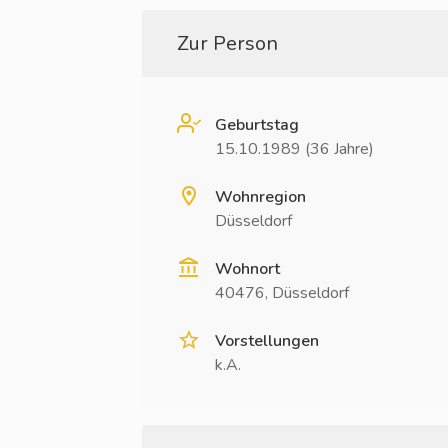
Zur Person
Geburtstag
15.10.1989 (36 Jahre)
Wohnregion
Düsseldorf
Wohnort
40476, Düsseldorf
Vorstellungen
k.A.