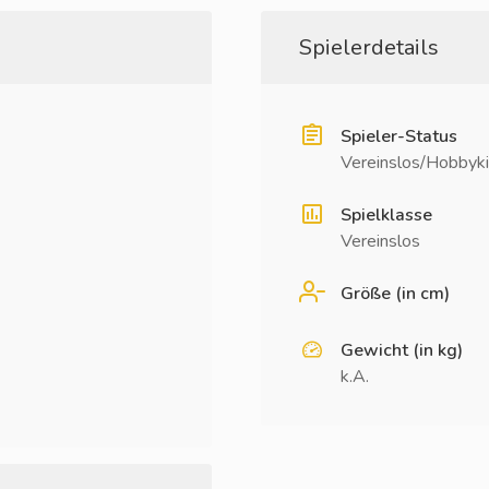
Spielerdetails
Spieler-Status
Vereinslos/Hobbyki
Spielklasse
Vereinslos
Größe (in cm)
Gewicht (in kg)
k.A.