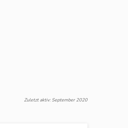
Zuletzt aktiv: September 2020