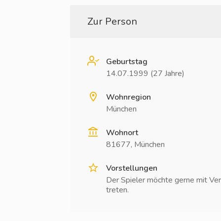
Zur Person
Geburtstag
14.07.1999 (27 Jahre)
Wohnregion
München
Wohnort
81677, München
Vorstellungen
Der Spieler möchte gerne mit Ver
treten.