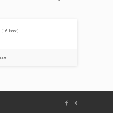
 (16 Jahre)
asse