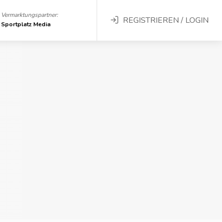
Vermarktungspartner:
REGISTRIEREN / LOGIN
Sportplatz Media