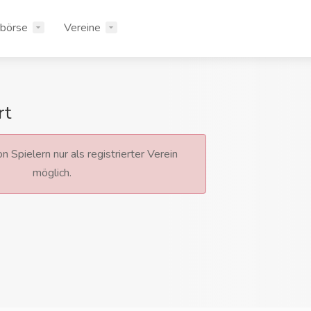
rbörse
Vereine
rt
n Spielern nur als registrierter Verein
möglich.