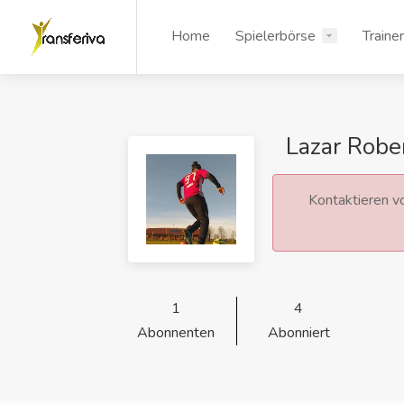
Home
Spielerbörse
Traine
Lazar Robe
Kontaktieren vo
1
4
Abonnenten
Abonniert