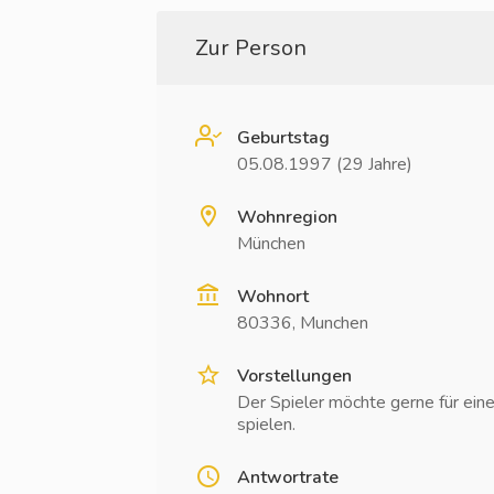
Zur Person
Geburtstag
05.08.1997 (29 Jahre)
Wohnregion
München
Wohnort
80336, Munchen
Vorstellungen
Der Spieler möchte gerne für ein
spielen.
Antwortrate