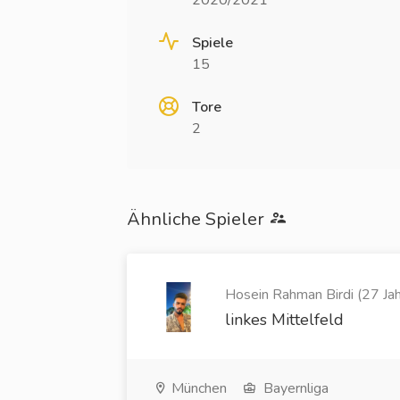
2020/2021
Spiele
15
Tore
2
Ähnliche Spieler
Hosein Rahman Birdi (27 Jah
linkes Mittelfeld
München
Bayernliga