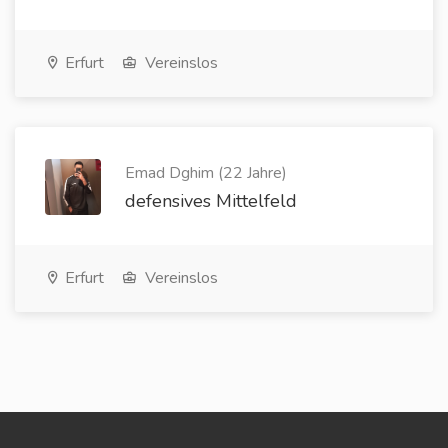
Erfurt
Vereinslos
Emad Dghim (22 Jahre)
defensives Mittelfeld
Erfurt
Vereinslos