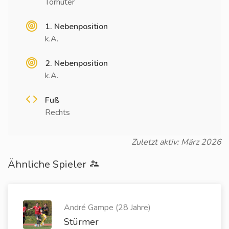
Torhüter
1. Nebenposition
k.A.
2. Nebenposition
k.A.
Fuß
Rechts
Zuletzt aktiv: März 2026
Ähnliche Spieler
André Gampe (28 Jahre)
Stürmer