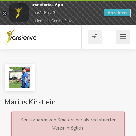
transferiva App
Anzeigen
transferiva UG
Laden - bei Google Play
Marius Kirstiein
Kontaktieren von Spielern nur als registrierter
Verein möglich.