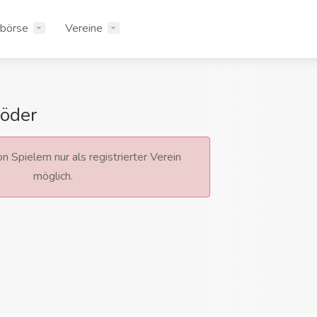
rbörse
Vereine
röder
n Spielern nur als registrierter Verein
möglich.