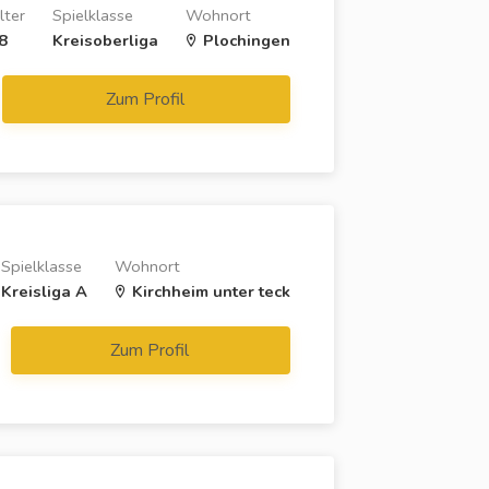
lter
Spielklasse
Wohnort
8
Kreisoberliga
Plochingen
Zum Profil
Spielklasse
Wohnort
Kreisliga A
Kirchheim unter teck
Zum Profil