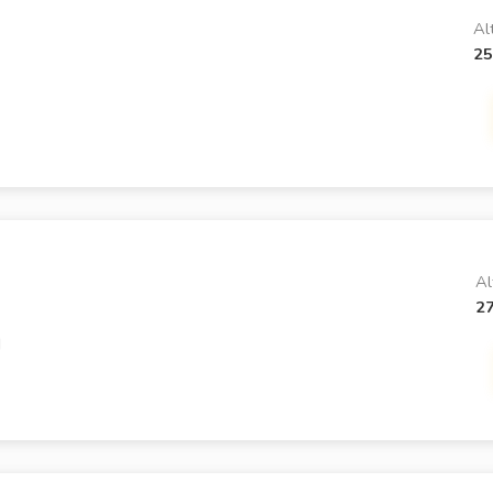
Al
25
Al
2
d