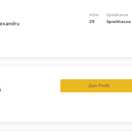
Alter
Spielklasse
29
Spielklasse
lexandru
d
Zum Profil
i