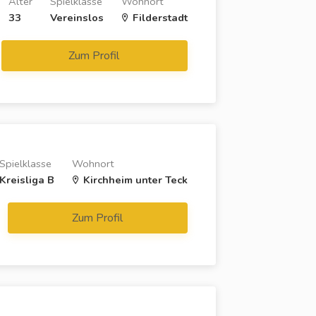
Alter
Spielklasse
Wohnort
33
Vereinslos
Filderstadt
Zum Profil
Spielklasse
Wohnort
Kreisliga B
Kirchheim unter Teck
Zum Profil