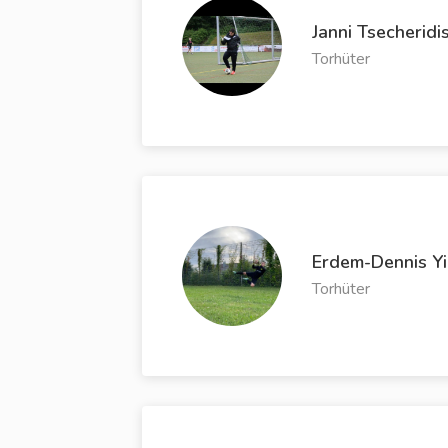
Janni Tsecheridi
Torhüter
Erdem-Dennis Y
Torhüter