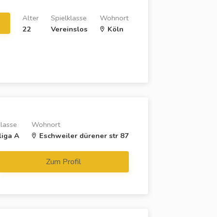
Alter
Spielklasse
Wohnort
22
Vereinslos
Köln
klasse
Wohnort
liga A
Eschweiler dürener str 87
Zum Profil