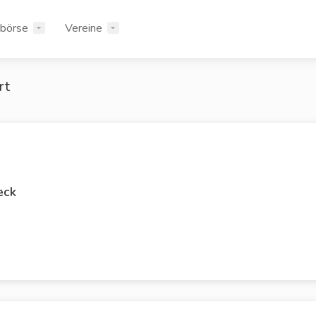
rbörse
Vereine
rt
eck