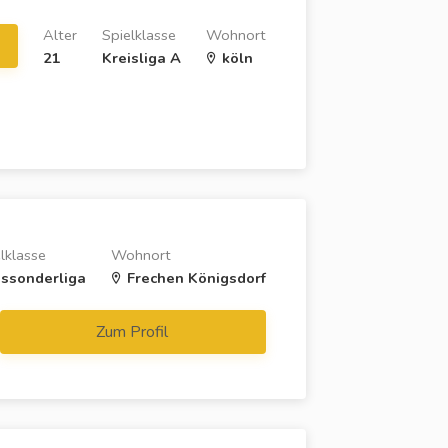
Alter
Spielklasse
Wohnort
21
Kreisliga A
köln
lklasse
Wohnort
issonderliga
Frechen Königsdorf
Zum Profil